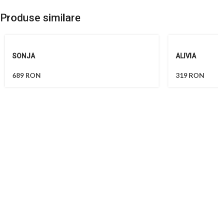
Produse similare
SONJA
ALIVIA
689
RON
319
RON