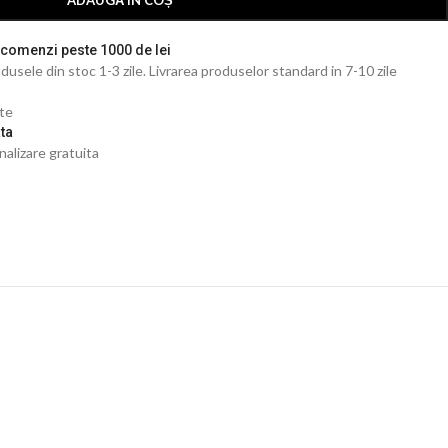
ADAUGĂ ÎN COȘ
 comenzi peste 1000 de lei
dusele din stoc 1-3 zile. Livrarea produselor standard in 7-10 zile
ate
ta
nalizare gratuita