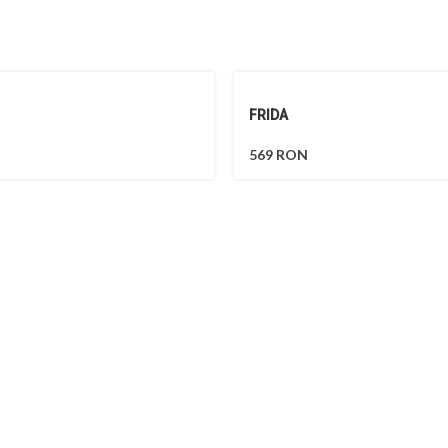
FRIDA
569
RON