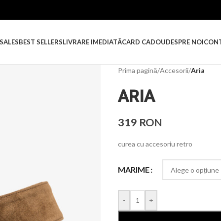
SALES
BEST SELLERS
LIVRARE IMEDIATĂ
CARD CADOU
DESPRE NOI
CON
Prima pagină
/
Accesorii
/
Aria
ARIA
319
RON
curea cu accesoriu retro
MARIME
-
+