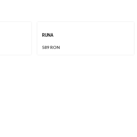
RUNA
589
RON