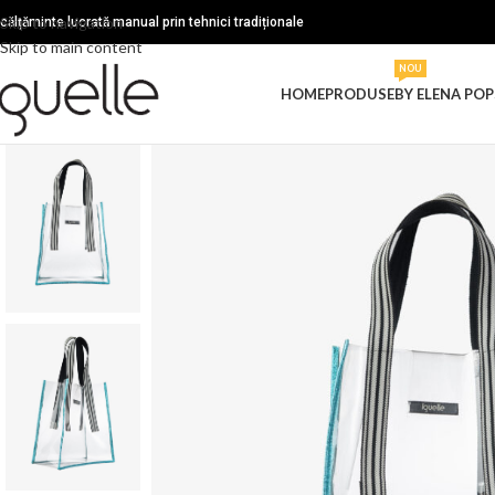
Skip to navigation
ncălțăminte lucrată manual prin tehnici tradiționale
Skip to main content
NOU
HOME
PRODUSE
BY ELENA POP