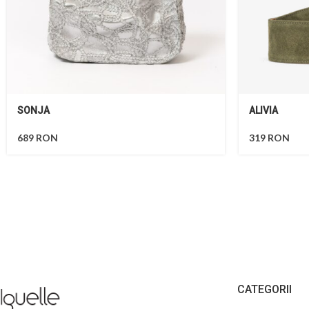
SONJA
ALIVIA
689
RON
319
RON
CATEGORII