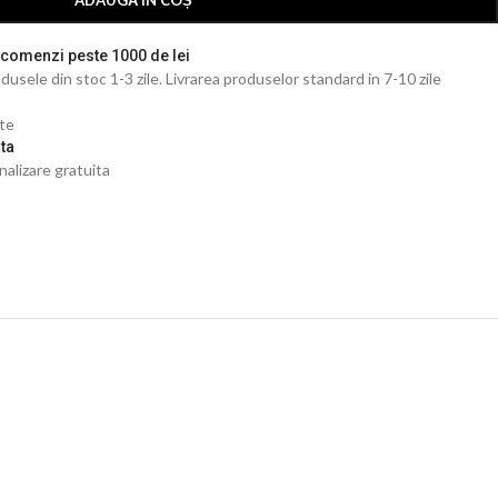
ADAUGĂ ÎN COȘ
 comenzi peste 1000 de lei
dusele din stoc 1-3 zile. Livrarea produselor standard in 7-10 zile
ate
ta
nalizare gratuita