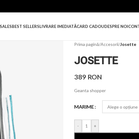
SALES
BEST SELLERS
LIVRARE IMEDIATĂ
CARD CADOU
DESPRE NOI
CON
Prima pagină
/
Accesorii
/
Josette
JOSETTE
389
RON
Geanta shopper
MARIME
-
+