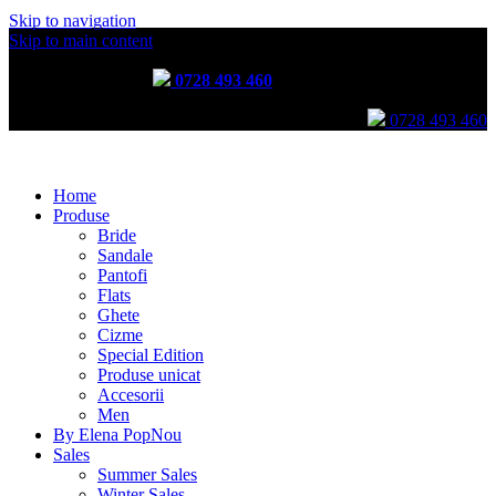
Skip to navigation
Incălțăminte lucrată manual prin tehnici tradiționale
Skip to main content
Comenzi telefonice:
0728 493 460
Comenzi telefonice:
0728 493 460
Home
Produse
Bride
Sandale
Pantofi
Flats
Ghete
Cizme
Special Edition
Produse unicat
Accesorii
Men
By Elena Pop
Nou
Sales
Summer Sales
Winter Sales