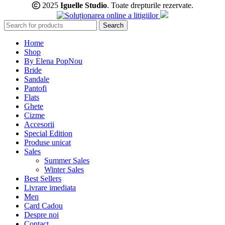
2025
Iguelle Studio
. Toate drepturile rezervate.
Search
Home
Shop
By Elena Pop
Nou
Bride
Sandale
Pantofi
Flats
Ghete
Cizme
Accesorii
Special Edition
Produse unicat
Sales
Summer Sales
Winter Sales
Best Sellers
Livrare imediata
Men
Card Cadou
Despre noi
Contact