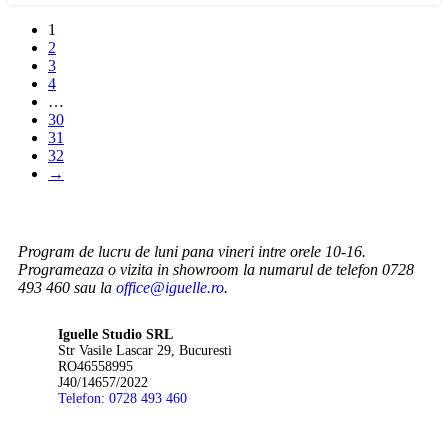
1
2
3
4
…
30
31
32
→
Program de lucru de luni pana vineri intre orele 10-16.
Programeaza o vizita in showroom la numarul de telefon 0728
493 460 sau la
office@iguelle.ro
.
Iguelle Studio SRL
Str Vasile Lascar 29, Bucuresti
RO46558995
J40/14657/2022
Telefon: 0728 493 460