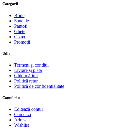
Categorii
Bride
Sandale
Pantofi
Ghete
Cizme
Promoții
Utile
Termeni și condiții
Livrare și plată
Ghid mărimi
Politică retur
Politică de confidențialitate
Contul tău
Editează contul
Comenzi
Adrese
Wishlist