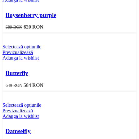
Boysenberry purple
620
RON
689
RON
Selectează opțiunile
Previzualizează
Adauga la wishlist
Butterfly
584
RON
649
RON
Selectează opțiunile
Previzualizează
Adauga la wishlist
Damselfly