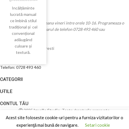
Incălțăminte
lucrată manual
ce îmbină stilul
Program de lucru de luni pana vineri intre orele 10-16. Programeaza o
tradițional și cel
vizita in showroom la numarul de telefon 0728 493 460 sau
convențional
la
office@iguelle.ro
.
adăugând
Iguelle Studio SRL
culoare și
Str Vasile Lascar 29, Bucuresti
textură.
RO46558995
J40/14657/2022
Telefon: 0728 493 460
CATEGORII
UTILE
CONTUL TĂU
2025
Iguelle Studio
. Toate drepturile rezervate.
Acest site foloseste cookie-uri pentru a furniza vizitatorilor o
experienţă mai bună de navigare.
Setari cookie