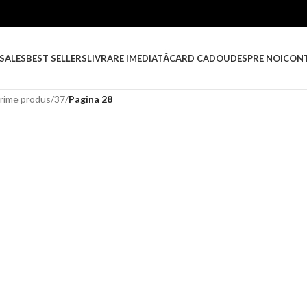
SALES
BEST SELLERS
LIVRARE IMEDIATĂ
CARD CADOU
DESPRE NOI
CON
rime produs
/
37
/
Pagina 28