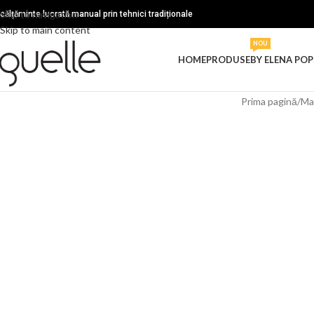
Skip to navigation
ncălțăminte lucrată manual prin tehnici tradiționale
Skip to main content
NOU
HOME
PRODUSE
BY ELENA POP
Prima pagină
/
Ma