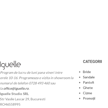
CATEGORII
Bride
Program de lucru de luni pana vineri intre
Sandale
orele 10-16. Programeaza o vizita in showroom la
Pantofi
numarul de telefon 0728 493 460 sau
Ghete
la
office@iguelle.ro
.
Cizme
Iguelle Studio SRL
Promoții
Str Vasile Lascar 29, Bucuresti
RO46558995