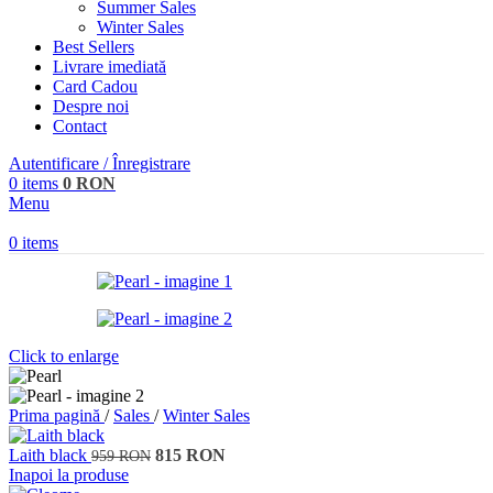
Summer Sales
Winter Sales
Best Sellers
Livrare imediată
Card Cadou
Despre noi
Contact
Autentificare / Înregistrare
0
items
0
RON
Menu
0
items
Click to enlarge
Prima pagină
/
Sales
/
Winter Sales
Laith black
815
RON
959
RON
Inapoi la produse