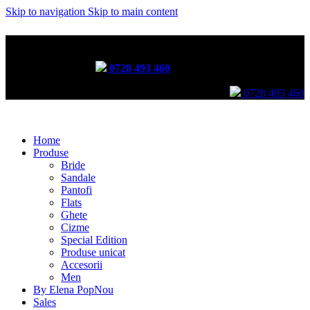
Skip to navigation
Skip to main content
Incălțăminte lucrată manual prin tehnici tradiționale
Comenzi telefonice:
0728 493 460
Comenzi telefonice:
0728 493 460
Home
Produse
Bride
Sandale
Pantofi
Flats
Ghete
Cizme
Special Edition
Produse unicat
Accesorii
Men
By Elena Pop
Nou
Sales