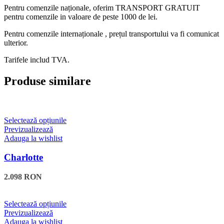
Pentru comenzile naționale, oferim TRANSPORT GRATUIT
pentru comenzile in valoare de peste 1000 de lei.
Pentru comenzile internaționale , prețul transportului va fi comunicat
ulterior.
Tarifele includ TVA.
Produse similare
Acest
Selectează opțiunile
produs
Previzualizează
are
Adauga la wishlist
mai
multe
Charlotte
variații.
Opțiunile
2.098
RON
pot
fi
alese
Acest
Selectează opțiunile
în
produs
Previzualizează
pagina
are
Adauga la wishlist