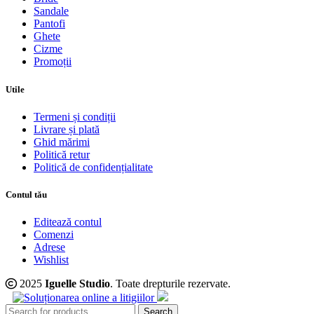
Sandale
Pantofi
Ghete
Cizme
Promoții
Utile
Termeni și condiții
Livrare și plată
Ghid mărimi
Politică retur
Politică de confidențialitate
Contul tău
Editează contul
Comenzi
Adrese
Wishlist
2025
Iguelle Studio
. Toate drepturile rezervate.
Search