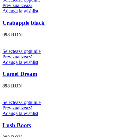
în
produs
Previzualizează
pagina
are
Adauga la wishlist
produsului.
mai
multe
Crabapple black
variații.
Opțiunile
998
RON
pot
fi
alese
Acest
Selectează opțiunile
în
produs
Previzualizează
pagina
are
Adauga la wishlist
produsului.
mai
multe
Camel Dream
variații.
Opțiunile
898
RON
pot
fi
alese
Acest
Selectează opțiunile
în
produs
Previzualizează
pagina
are
Adauga la wishlist
produsului.
mai
multe
Lush Boots
variații.
Opțiunile