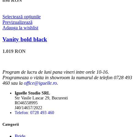
898
RON
pot
fi
alese
Acest
Selectează opțiunile
în
produs
Previzualizează
pagina
are
Adauga la wishlist
produsului.
mai
multe
Vanity bold black
variații.
Opțiunile
1.019
RON
pot
fi
alese
în
Program de lucru de luni pana vineri intre orele 10-16.
pagina
Programeaza o vizita in showroom la numarul de telefon 0728 493
produsului.
460 sau la
office@iguelle.ro
.
Iguelle Studio SRL
Str Vasile Lascar 29, Bucuresti
RO46558995
J40/14657/2022
Telefon: 0728 493 460
Categorii
Bride