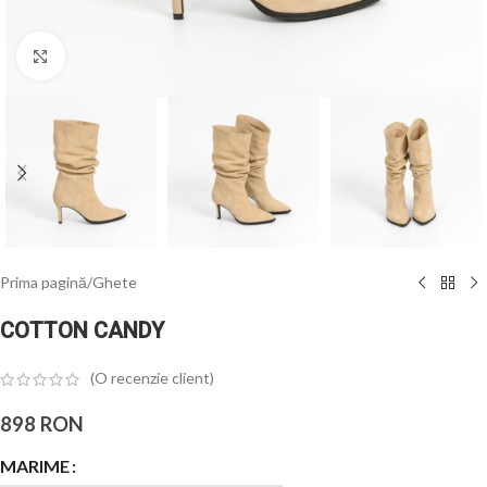
Click to enlarge
Prima pagină
/
Ghete
COTTON CANDY
(O recenzie client)
898
RON
MARIME