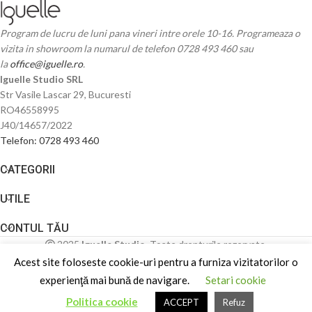
Program de lucru de luni pana vineri intre orele 10-16. Programeaza o
vizita in showroom la numarul de telefon 0728 493 460 sau
la
office@iguelle.ro
.
Iguelle Studio SRL
Str Vasile Lascar 29, Bucuresti
RO46558995
J40/14657/2022
Telefon: 0728 493 460
CATEGORII
UTILE
CONTUL TĂU
2025
Iguelle Studio
. Toate drepturile rezervate.
Acest site foloseste cookie-uri pentru a furniza vizitatorilor o
experienţă mai bună de navigare.
Setari cookie
Politica cookie
ACCEPT
Refuz