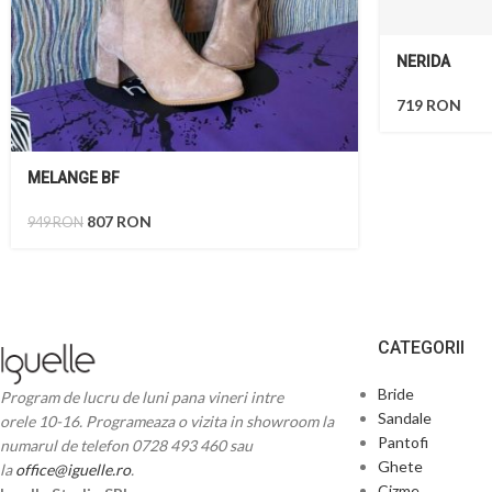
NERIDA
719
RON
MELANGE BF
807
RON
949
RON
CATEGORII
Bride
Program de lucru de luni pana vineri intre
Sandale
orele 10-16. Programeaza o vizita in showroom la
Pantofi
numarul de telefon 0728 493 460 sau
Ghete
la
office@iguelle.ro
.
Cizme