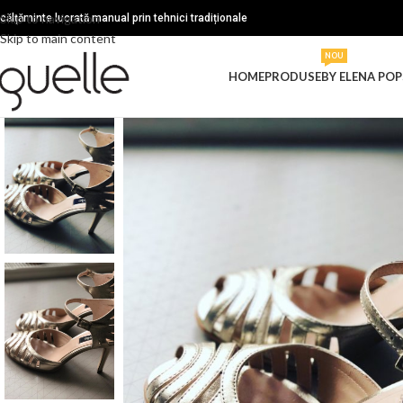
Skip to navigation
ncălțăminte lucrată manual prin tehnici tradiționale
Skip to main content
NOU
HOME
PRODUSE
BY ELENA POP