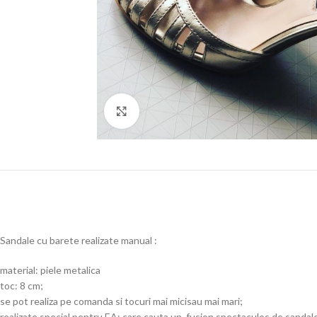
Click to enlarge
Sandale cu barete realizate manual :
material: piele metalica
toc: 8 cm;
se pot realiza pe comanda si tocuri mai micisau mai mari;
realizate special pentru EA: care cauta un fusion spectaculos de sandale