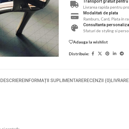
Transport gratuit pentru
Livrarea rapida pentru pro
Modalitati de plata
Ramburs, Card, Plata in r
Consultanta personaliza
Sfaturi de styling si perso
Adauga la wishlist
Distribuie:
DESCRIERE
INFORMAȚII SUPLIMENTARE
RECENZII (0)
LIVRARE
 si pantofi;