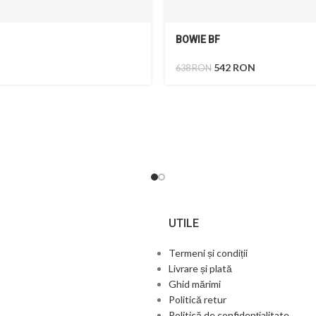
BOWIE BF
542
RON
638
RON
UTILE
Termeni și condiții
Livrare și plată
Ghid mărimi
Politică retur
Politică de confidențialitate