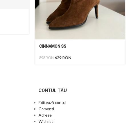
CINNAMON SS
629
RON
898
RON
CONTUL TĂU
Editează contul
Comenzi
Adrese
Wishlist