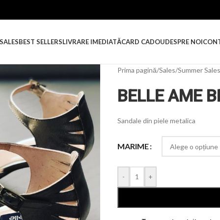
SALES
BEST SELLERS
LIVRARE IMEDIATĂ
CARD CADOU
DESPRE NOI
CON
Prima pagină
/
Sales
/
Summer Sale
BELLE AME B
Sandale din piele metalica
MARIME
-
+