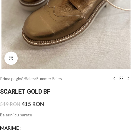
Click to enlarge
Prima pagină
/
Sales
/
Summer Sales
SCARLET GOLD BF
415
RON
519
RON
Balerini cu barete
MARIME