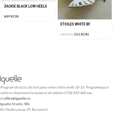
JACKIE BLACK LOW HEELS
649
RON
ETOILES WHITE BF
551
RON
689
RON
Program de lucru de luni pana vineri intre orele 10-16. Programeaza o
vizita in showroom la numarul de telefon 0728 493 460 sau
la
office@iguelle.ro
.
Iguelle Studio SRL
Str Vasile Lascar 29, Bucuresti