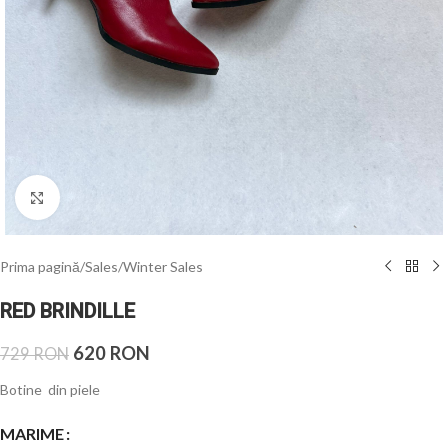
Click to enlarge
Prima pagină
/
Sales
/
Winter Sales
RED BRINDILLE
620
RON
729
RON
Botine din piele
MARIME