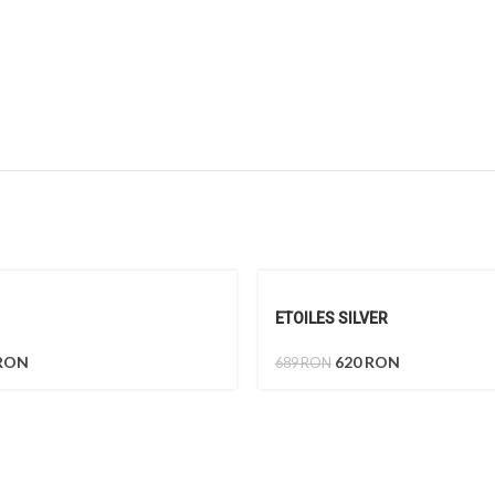
ETOILES SILVER
RON
620
RON
689
RON