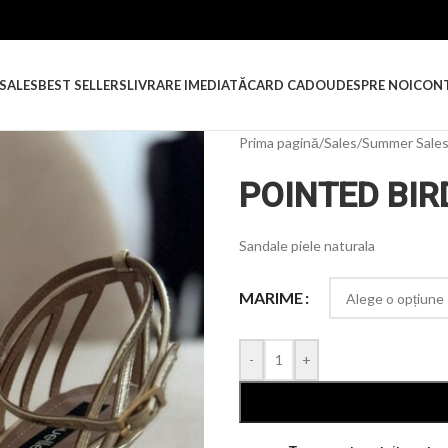
SALES
BEST SELLERS
LIVRARE IMEDIATĂ
CARD CADOU
DESPRE NOI
CON
Prima pagină
/
Sales
/
Summer Sale
POINTED BIR
Sandale piele naturala
MARIME
-
+