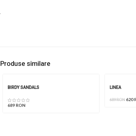
.
Produse similare
BIRDY SANDALS
LINEA
620
689
RON
689
RON