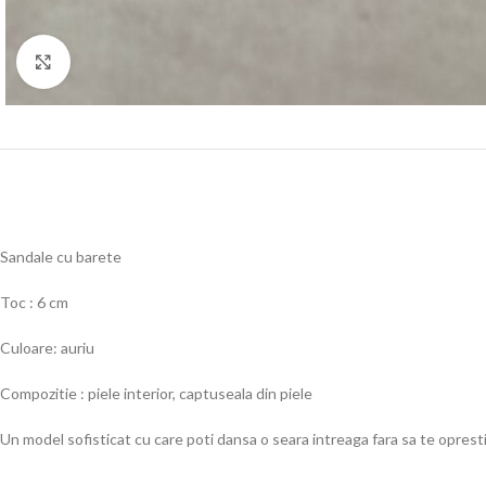
Click to enlarge
Sandale cu barete
Toc : 6 cm
Culoare: auriu
Compozitie : piele interior, captuseala din piele
Un model sofisticat cu care poti dansa o seara intreaga fara sa te opresti