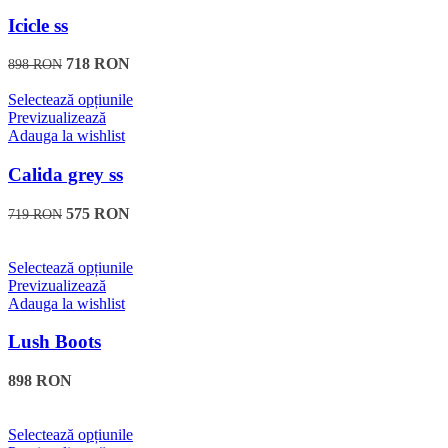
mai
produsului.
multe
Icicle ss
variații.
Opțiunile
718
RON
898
RON
pot
fi
Acest
Selectează opțiunile
alese
produs
Previzualizează
în
are
Adauga la wishlist
pagina
mai
produsului.
multe
Calida grey ss
variații.
Opțiunile
575
RON
719
RON
pot
fi
alese
Acest
Selectează opțiunile
în
produs
Previzualizează
pagina
are
Adauga la wishlist
produsului.
mai
multe
Lush Boots
variații.
Opțiunile
898
RON
pot
fi
alese
Acest
Selectează opțiunile
în