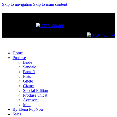
Skip to navigation
Skip to main content
Incălțăminte lucrată manual prin tehnici tradiționale
Comenzi telefonice:
0728 493 460
Comenzi telefonice:
0728 493 460
Home
Produse
Bride
Sandale
Pantofi
Flats
Ghete
Cizme
Special Edition
Produse unicat
Accesorii
Men
By Elena Pop
Nou
Sales