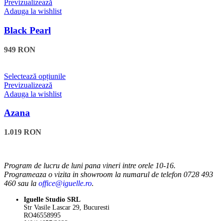
produs
Previzualizează
pagina
are
Adauga la wishlist
produsului.
mai
multe
Black Pearl
variații.
Opțiunile
949
RON
pot
fi
alese
Acest
Selectează opțiunile
în
produs
Previzualizează
pagina
are
Adauga la wishlist
produsului.
mai
multe
Azana
variații.
Opțiunile
1.019
RON
pot
fi
alese
în
Program de lucru de luni pana vineri intre orele 10-16.
pagina
Programeaza o vizita in showroom la numarul de telefon 0728 493
produsului.
460 sau la
office@iguelle.ro
.
Iguelle Studio SRL
Str Vasile Lascar 29, Bucuresti
RO46558995