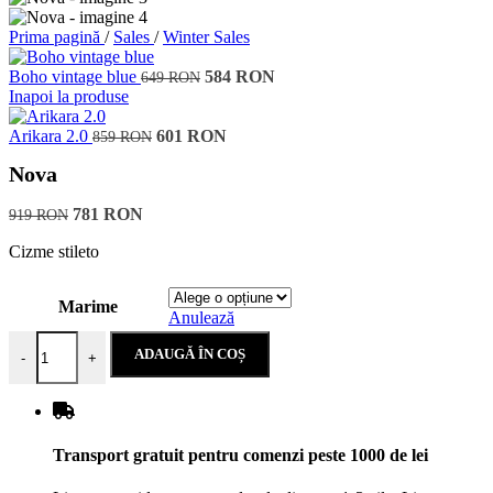
Prima pagină
/
Sales
/
Winter Sales
Boho vintage blue
584
RON
649
RON
Inapoi la produse
Arikara 2.0
601
RON
859
RON
Nova
781
RON
919
RON
Cizme stileto
Marime
Anulează
Cantitate Nova
ADAUGĂ ÎN COȘ
-
+
Transport gratuit pentru comenzi peste 1000 de lei