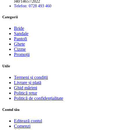
J40/14657/2022
Telefon: 0728 493 460
Categorii
Bride
Sandale
Pantofi
Ghete
Cizme
Promoții
Utile
Termeni și condiții
Livrare și plată
Ghid mărimi
Politică retur
Politică de confidențialitate
Contul tău
Editează contul
Comenzi