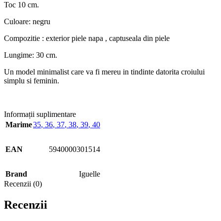
Toc 10 cm.
Culoare: negru
Compozitie : exterior piele napa , captuseala din piele
Lungime: 30 cm.
Un model minimalist care va fi mereu in tindinte datorita croiului
simplu si feminin.
Informații suplimentare
Marime
35
,
36
,
37
,
38
,
39
,
40
EAN
5940000301514
Brand
Iguelle
Recenzii (0)
Recenzii