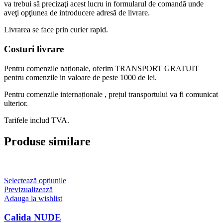
va trebui să precizaţi acest lucru in formularul de comandă unde
aveţi opţiunea de introducere adresă de livrare.
Livrarea se face prin curier rapid.
Costuri livrare
Pentru comenzile naționale, oferim TRANSPORT GRATUIT
pentru comenzile in valoare de peste 1000 de lei.
Pentru comenzile internaționale , prețul transportului va fi comunicat
ulterior.
Tarifele includ TVA.
Produse similare
Acest
Selectează opțiunile
produs
Previzualizează
are
Adauga la wishlist
mai
multe
Calida NUDE