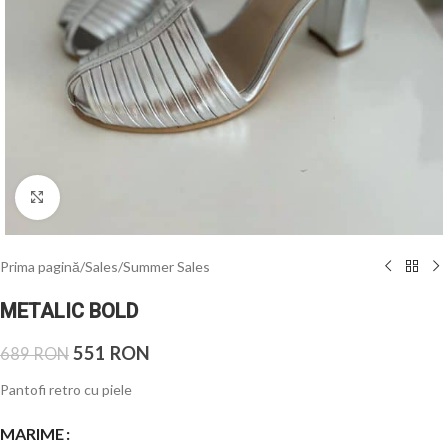
Click to enlarge
Prima pagină
/
Sales
/
Summer Sales
METALIC BOLD
551
RON
689
RON
Pantofi retro cu piele
MARIME