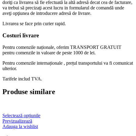
doriţi ca livrarea să fie efectuată la altă adresă decat cea de facturare,
va trebui să precizaţi acest lucru in formularul de comandă unde
aveţi opţiunea de introducere adresă de livrare.
Livrarea se face prin curier rapid.
Costuri livrare
Pentru comenzile naționale, oferim TRANSPORT GRATUIT
pentru comenzile in valoare de peste 1000 de lei.
Pentru comenzile internaționale , prețul transportului va fi comunicat
ulterior.
Tarifele includ TVA.
Produse similare
Acest
Selectează opțiunile
produs
Previzualizează
are
Adauga la wishlist
mai