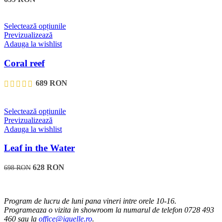
pot
fi
alese
Acest
Selectează opțiunile
în
produs
Previzualizează
pagina
are
Adauga la wishlist
produsului.
mai
multe
Coral reef
variații.
Opțiunile
689
RON
pot
fi
alese
Acest
Selectează opțiunile
în
produs
Previzualizează
pagina
are
Adauga la wishlist
produsului.
mai
multe
Leaf in the Water
variații.
Opțiunile
628
RON
698
RON
pot
fi
alese
în
Program de lucru de luni pana vineri intre orele 10-16.
pagina
Programeaza o vizita in showroom la numarul de telefon 0728 493
produsului.
460 sau la
office@iguelle.ro
.