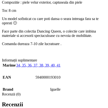
Compozitie : piele velur exterior, captuseala din piele
Toc 8 cm
Un model sofisticat cu care poti dansa o seara intreaga fara sa te
opresti 🙂
Face parte din colectia Dancing Queen, o colectie care imbina
materiale si accesorii spectaculoase cu nevoia de mobilitate.
Comanda dureaza 7-10 zile lucratoare .
Informații suplimentare
Marime
34
,
35
,
36
,
37
,
38
,
39
,
40
,
41
EAN
5940000193010
Brand
Iguelle
Recenzii (0)
Recenzii