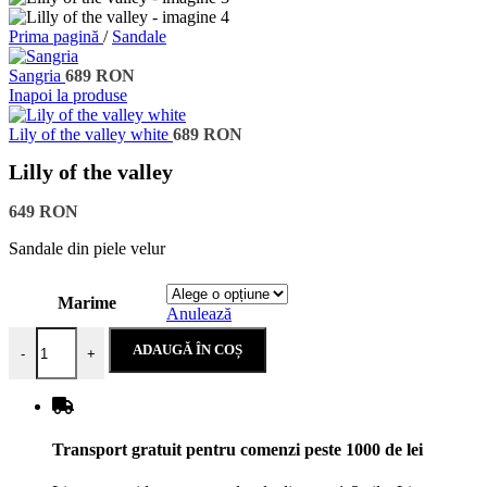
Prima pagină
/
Sandale
Sangria
689
RON
Inapoi la produse
Lily of the valley white
689
RON
Lilly of the valley
649
RON
Sandale din piele velur
Marime
Anulează
Cantitate Lilly of the valley
ADAUGĂ ÎN COȘ
-
+
Transport gratuit pentru comenzi peste 1000 de lei