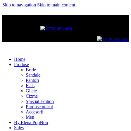
Skip to navigation
Skip to main content
Incălțăminte lucrată manual prin tehnici tradiționale
Comenzi telefonice:
0728 493 460
Comenzi telefonice:
0728 493 460
Home
Produse
Bride
Sandale
Pantofi
Flats
Ghete
Cizme
Special Edition
Produse unicat
Accesorii
Men
By Elena Pop
Nou
Sales