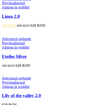
în
produs
Previzualizează
pagina
are
Adauga la wishlist
produsului.
mai
multe
Linea 2.0
variații.
Opțiunile
620
RON
689
RON
pot
fi
alese
Acest
Selectează opțiunile
în
produs
Previzualizează
pagina
are
Adauga la wishlist
produsului.
mai
multe
Etoiles Silver
variații.
Opțiunile
620
RON
689
RON
pot
fi
alese
Acest
Selectează opțiunile
în
produs
Previzualizează
pagina
are
Adauga la wishlist
produsului.
mai
multe
Lily of the valley 2.0
variații.
Opțiunile
659
RON