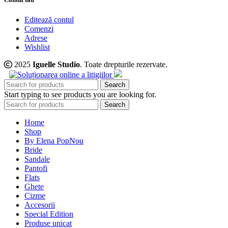
Editează contul
Comenzi
Adrese
Wishlist
2025
Iguelle Studio
. Toate drepturile rezervate.
Search
Start typing to see products you are looking for.
Search
Home
Shop
By Elena Pop
Nou
Bride
Sandale
Pantofi
Flats
Ghete
Cizme
Accesorii
Special Edition
Produse unicat