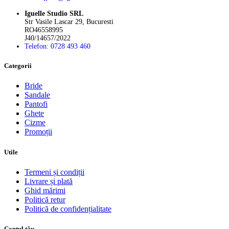
Iguelle Studio SRL
Str Vasile Lascar 29, Bucuresti
RO46558995
J40/14657/2022
Telefon: 0728 493 460
Categorii
Bride
Sandale
Pantofi
Ghete
Cizme
Promoții
Utile
Termeni și condiții
Livrare și plată
Ghid mărimi
Politică retur
Politică de confidențialitate
Contul tău