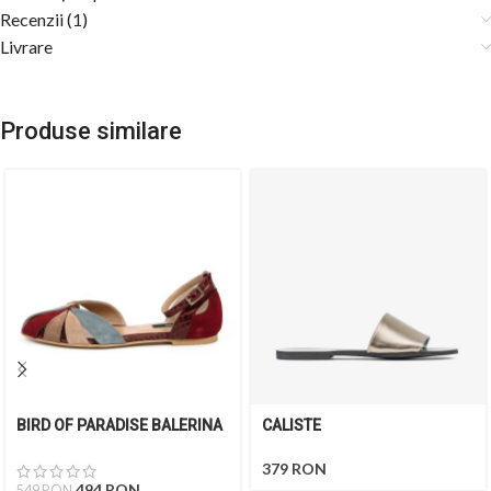
Recenzii (1)
Livrare
Produse similare
BIRD OF PARADISE BALERINA
CALISTE
379
RON
494
RON
549
RON