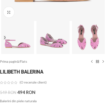
Click to enlarge
Prima pagină
/
Flats
LILIBETH BALERINA
(O recenzie client)
494
RON
549
RON
Balerini din piele naturala