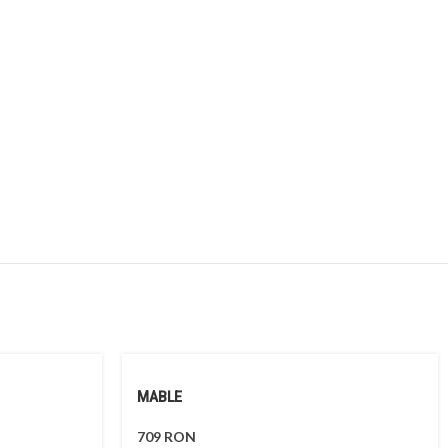
MABLE
709
RON