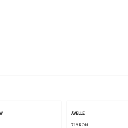
AW
AVELLE
719
RON