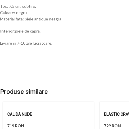
Toc: 7,5 cm, subtire.
Culoare: negru
Material fata: piele antique neagra
Interior:piele de capra.
Livrare in 7-10 zile lucratoare.
Produse similare
CALIDA NUDE
ELASTIC CR
719
RON
729
RON