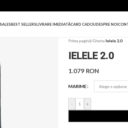
SALES
BEST SELLERS
LIVRARE IMEDIATĂ
CARD CADOU
DESPRE NOI
CON
Prima pagină
/
Ghete
/
Ielele 2.0
IELELE 2.0
1.079
RON
MARIME
-
+