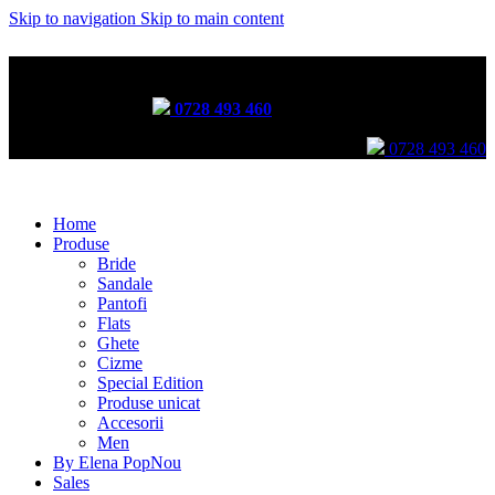
Skip to navigation
Skip to main content
Incălțăminte lucrată manual prin tehnici tradiționale
Comenzi telefonice:
0728 493 460
Comenzi telefonice:
0728 493 460
Home
Produse
Bride
Sandale
Pantofi
Flats
Ghete
Cizme
Special Edition
Produse unicat
Accesorii
Men
By Elena Pop
Nou
Sales