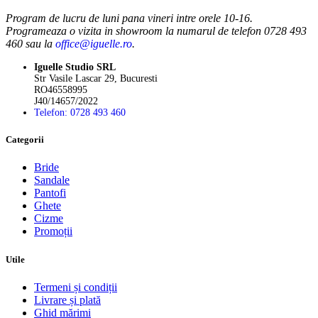
alese
în
Program de lucru de luni pana vineri intre orele 10-16.
pagina
Programeaza o vizita in showroom la numarul de telefon 0728 493
produsului.
460 sau la
office@iguelle.ro
.
Iguelle Studio SRL
Str Vasile Lascar 29, Bucuresti
RO46558995
J40/14657/2022
Telefon: 0728 493 460
Categorii
Bride
Sandale
Pantofi
Ghete
Cizme
Promoții
Utile
Termeni și condiții
Livrare și plată
Ghid mărimi