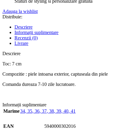
Sfaturi de styling si personalizare gratuita
Adauga la wishlist
Distribuie:
Descriere
Informații suplimentare
Recenzii (0)
Livrare
Descriere
Toc: 7 cm
Compozitie : piele intoarsa exterior, captuseala din piele
Comanda dureaza 7-10 zile lucratoare.
Informații suplimentare
Marime
34
,
35
,
36
,
37
,
38
,
39
,
40
,
41
EAN
5940000302016