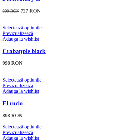
variații.
Opțiunile
727
RON
909
RON
pot
fi
alese
Acest
Selectează opțiunile
în
produs
Previzualizează
pagina
are
Adauga la wishlist
produsului.
mai
multe
Crabapple black
variații.
Opțiunile
998
RON
pot
fi
alese
Acest
Selectează opțiunile
în
produs
Previzualizează
pagina
are
Adauga la wishlist
produsului.
mai
multe
El rucio
variații.
Opțiunile
898
RON
pot
fi
Acest
Selectează opțiunile
alese
produs
Previzualizează
în
are
Adauga la wishlist