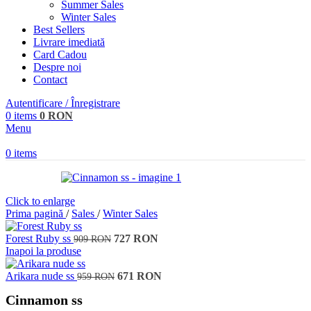
Summer Sales
Winter Sales
Best Sellers
Livrare imediată
Card Cadou
Despre noi
Contact
Autentificare / Înregistrare
0
items
0
RON
Menu
0
items
Click to enlarge
Prima pagină
/
Sales
/
Winter Sales
Forest Ruby ss
727
RON
909
RON
Inapoi la produse
Arikara nude ss
671
RON
959
RON
Cinnamon ss