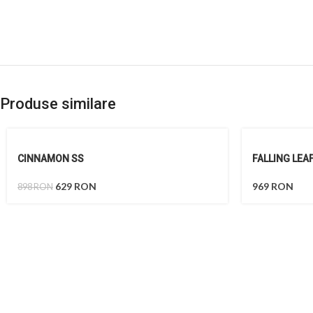
Produse similare
CINNAMON SS
FALLING LEA
629
RON
969
RON
898
RON