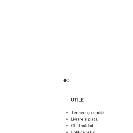
UTILE
Termeni și condiții
Livrare și plată
Ghid mărimi
Politică retur