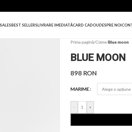
SALES
BEST SELLERS
LIVRARE IMEDIATĂ
CARD CADOU
DESPRE NOI
CON
Prima pagină
/
Cizme
/
Blue moon
BLUE MOON
898
RON
MARIME
-
+