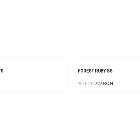
FS
FOREST RUBY SS
727
RON
909
RON