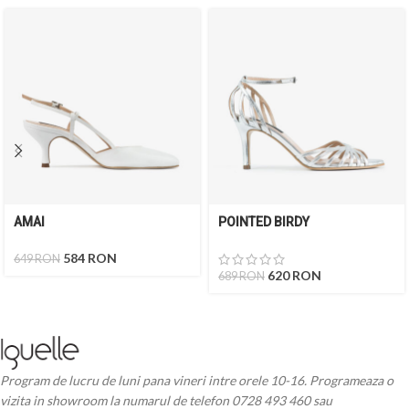
AMAI
POINTED BIRDY
584
RON
649
RON
620
RON
689
RON
Program de lucru de luni pana vineri intre orele 10-16. Programeaza o
vizita in showroom la numarul de telefon 0728 493 460 sau