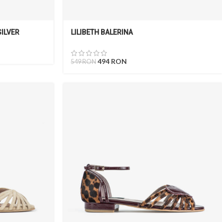
SILVER
LILIBETH BALERINA
494
RON
549
RON