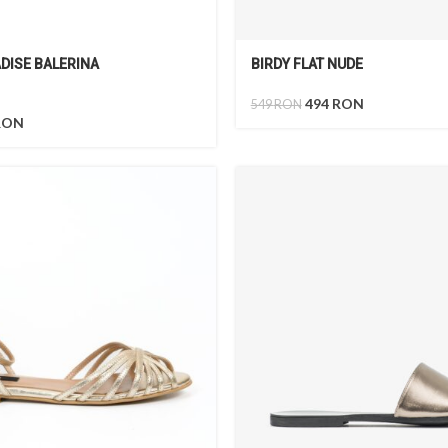
ADISE BALERINA
BIRDY FLAT NUDE
494
RON
549
RON
RON