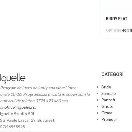
BIRDY FLAT
494
549
RON
CATEGORII
Bride
Program de lucru de luni pana vineri intre
Sandale
orele 10-16. Programeaza o vizita in showroom la
Pantofi
numarul de telefon 0728 493 460 sau
Ghete
la
office@iguelle.ro
.
Cizme
Iguelle Studio SRL
Promoții
Str Vasile Lascar 29, Bucuresti
RO46558995