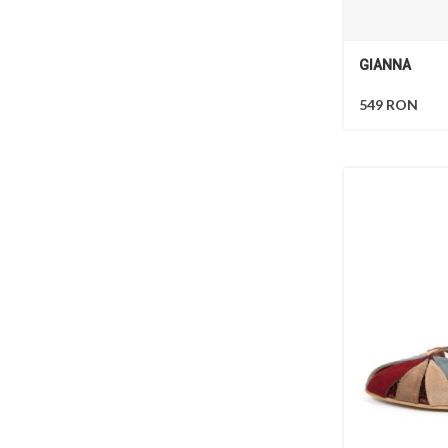
GIANNA
549
RON