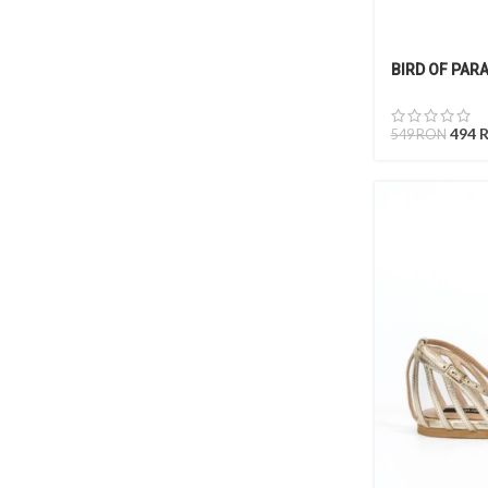
BIRD OF PAR
494
549
RON