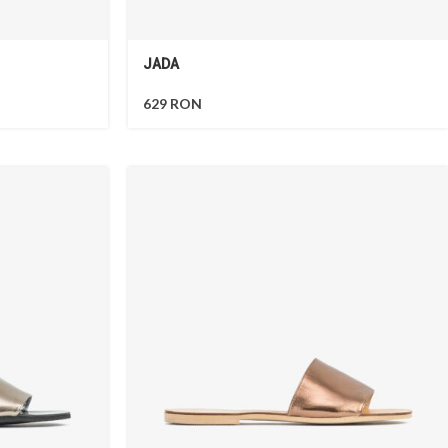
JADA
629
RON