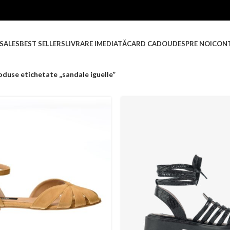
SALES
BEST SELLERS
LIVRARE IMEDIATĂ
CARD CADOU
DESPRE NOI
CON
oduse etichetate „sandale iguelle”