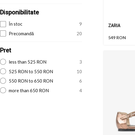
Disponibilitate
În stoc
9
ZARIA
Precomandă
20
549
RON
Pret
less than 525 RON
3
525 RON to 550 RON
10
550 RON to 650 RON
6
more than 650 RON
4