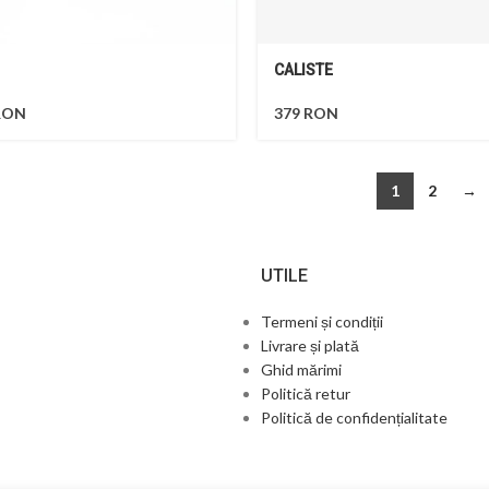
CALISTE
RON
379
RON
1
2
→
UTILE
Termeni și condiții
Livrare și plată
Ghid mărimi
Politică retur
Politică de confidențialitate