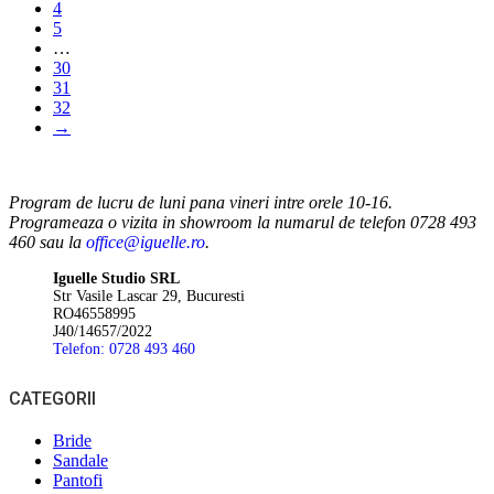
4
pagina
5
produsului.
…
30
31
32
→
Program de lucru de luni pana vineri intre orele 10-16.
Programeaza o vizita in showroom la numarul de telefon 0728 493
460 sau la
office@iguelle.ro
.
Iguelle Studio SRL
Str Vasile Lascar 29, Bucuresti
RO46558995
J40/14657/2022
Telefon: 0728 493 460
CATEGORII
Bride
Sandale
Pantofi