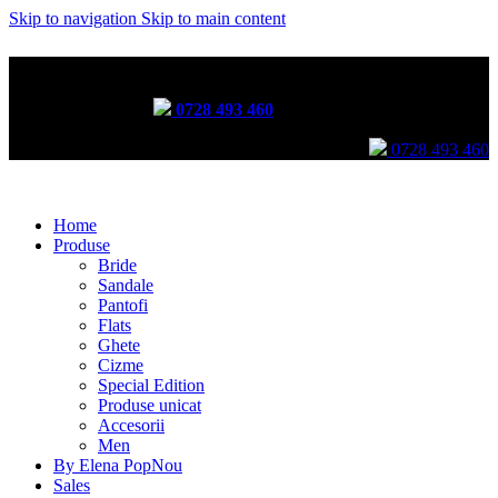
Skip to navigation
Skip to main content
Incălțăminte lucrată manual prin tehnici tradiționale
Comenzi telefonice:
0728 493 460
Comenzi telefonice:
0728 493 460
Home
Produse
Bride
Sandale
Pantofi
Flats
Ghete
Cizme
Special Edition
Produse unicat
Accesorii
Men
By Elena Pop
Nou
Sales