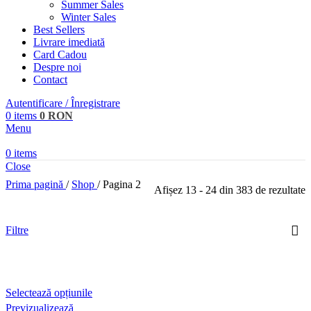
Summer Sales
Winter Sales
Best Sellers
Livrare imediată
Card Cadou
Despre noi
Contact
Autentificare / Înregistrare
0
items
0
RON
Menu
0
items
Close
Prima pagină
/
Shop
/
Pagina 2
Afișez 13 - 24 din 383 de rezultate
Text search
Filtre
Pret
Acest
Selectează opțiunile
Price filter
produs
Previzualizează