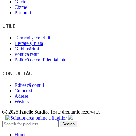
Ghete
Cizme
Promoții
UTILE
Termeni și condiții
Livrare și plată
Ghid mărimi
Politică retur
Politică de confidențialitate
CONTUL TĂU
Editează contul
Comenzi
Adrese
Wishlist
2025
Iguelle Studio
. Toate drepturile rezervate.
Search
Home