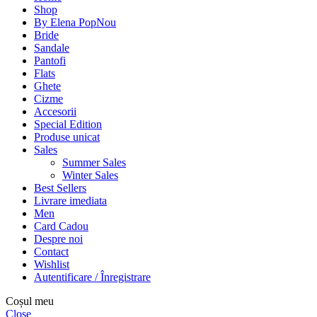
Shop
By Elena Pop
Nou
Bride
Sandale
Pantofi
Flats
Ghete
Cizme
Accesorii
Special Edition
Produse unicat
Sales
Summer Sales
Winter Sales
Best Sellers
Livrare imediata
Men
Card Cadou
Despre noi
Contact
Wishlist
Autentificare / Înregistrare
Coșul meu
Close