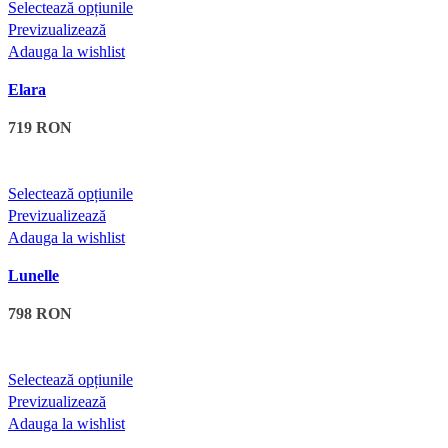
Acest
Selectează opțiunile
Roz
Roz
Verde
Verde
alese
produs
Previzualizează
în
are
Adauga la wishlist
pagina
mai
produsului.
Elara
multe
variații.
719
RON
Opțiunile
pot
fi
Acest
Selectează opțiunile
alese
produs
Previzualizează
în
are
Adauga la wishlist
pagina
mai
produsului.
Lunelle
multe
variații.
798
RON
Opțiunile
pot
fi
Acest
Selectează opțiunile
alese
produs
Previzualizează
în
are
Adauga la wishlist
pagina
mai