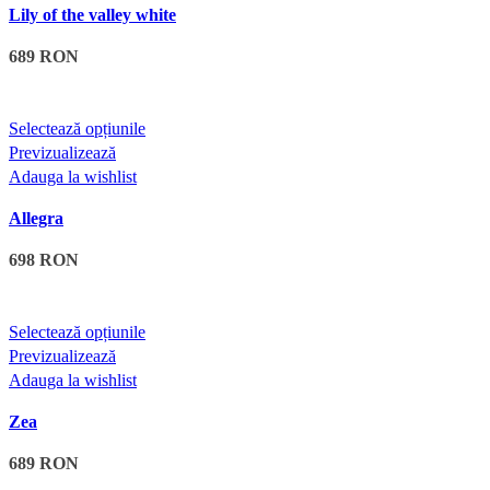
produsului.
Lily of the valley white
multe
variații.
689
RON
Opțiunile
pot
fi
Acest
Selectează opțiunile
alese
produs
Previzualizează
în
are
Adauga la wishlist
pagina
mai
produsului.
Allegra
multe
variații.
698
RON
Opțiunile
pot
fi
Acest
Selectează opțiunile
alese
produs
Previzualizează
în
are
Adauga la wishlist
pagina
mai
produsului.
Zea
multe
variații.
689
RON
Opțiunile