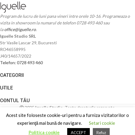
Program de lucru de luni pana vineri intre orele 10-16. Programeaza o
vizita in showroom la numarul de telefon 0728 493 460 sau
la
office@iguelle.ro
.
Iguelle Studio SRL
Str Vasile Lascar 29, Bucuresti
RO46558995
J40/14657/2022
Telefon: 0728 493 460
CATEGORII
UTILE
CONTUL TĂU
2025
Iguelle Studio
. Toate drepturile rezervate.
Acest site foloseste cookie-uri pentru a furniza vizitatorilor o
experienţă mai bună de navigare.
Setari cookie
Politica cookie
ACCEPT
Refuz