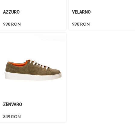
AZZURO
VELARNO
998
RON
998
RON
ZENVARO
849
RON