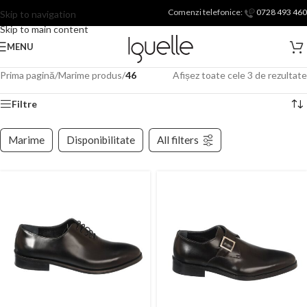
Comenzi telefonice:
0728 493 460
Skip to navigation
Skip to main content
MENU
Prima pagină
/
Marime produs
/
46
Afișez toate cele 3 de rezultate
Filtre
Marime
Disponibilitate
All filters