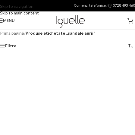
Comenzi telefonice:
0728 493 460
Skip to navigation
Skip to main content
MENU
Prima pagină
/
Produse etichetate „sandale aurii”
Filtre