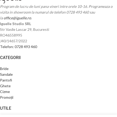
Program de lucru de luni pana vineri intre orele 10-16. Programeaza o
vizita in showroom la numarul de telefon 0728 493 460 sau
la
office@iguelle.ro
.
Iguelle Studio SRL
Str Vasile Lascar 29, Bucuresti
RO46558995
J40/14657/2022
Telefon: 0728 493 460
CATEGORII
Bride
Sandale
Pantofi
Ghete
Cizme
Promoții
UTILE