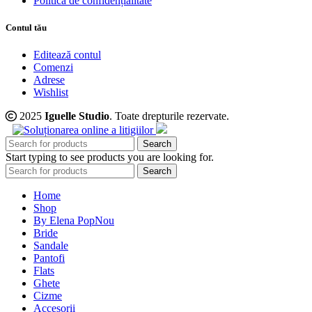
Politică de confidențialitate
Contul tău
Editează contul
Comenzi
Adrese
Wishlist
2025
Iguelle Studio
. Toate drepturile rezervate.
Search
Start typing to see products you are looking for.
Search
Home
Shop
By Elena Pop
Nou
Bride
Sandale
Pantofi
Flats
Ghete
Cizme
Accesorii