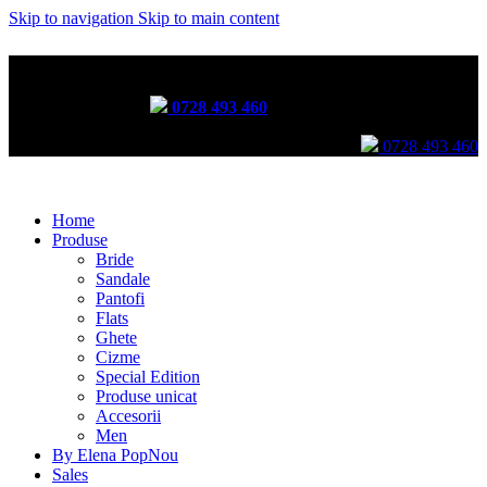
Skip to navigation
Skip to main content
Incălțăminte lucrată manual prin tehnici tradiționale
Comenzi telefonice:
0728 493 460
Comenzi telefonice:
0728 493 460
Home
Produse
Bride
Sandale
Pantofi
Flats
Ghete
Cizme
Special Edition
Produse unicat
Accesorii
Men
By Elena Pop
Nou
Sales