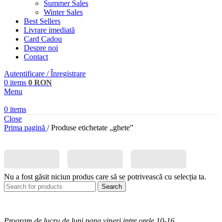
Summer Sales
Winter Sales
Best Sellers
Livrare imediată
Card Cadou
Despre noi
Contact
Autentificare / Înregistrare
0
items
0
RON
Menu
0
items
Close
Prima pagină
/
Produse etichetate „ghete”
Nu a fost găsit niciun produs care să se potrivească cu selecția ta.
Search
Program de lucru de luni pana vineri intre orele 10-16.