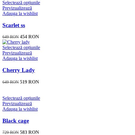
Acest
Selectează opțiunile
produs
Previzualizează
are
Adauga la wishlist
mai
multe
Scarlet ss
variații.
Opțiunile
454
RON
649
RON
pot
fi
Acest
Selectează opțiunile
alese
produs
Previzualizează
în
are
Adauga la wishlist
pagina
mai
produsului.
multe
Cherry Lady
variații.
Opțiunile
519
RON
649
RON
pot
fi
alese
Acest
Selectează opțiunile
în
produs
Previzualizează
pagina
are
Adauga la wishlist
produsului.
mai
multe
Black cage
variații.
Opțiunile
583
RON
729
RON