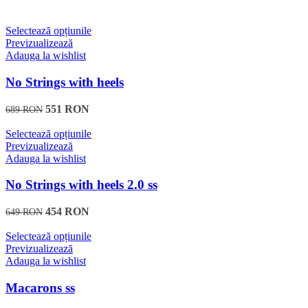
pot
fi
alese
Acest
Selectează opțiunile
în
produs
Previzualizează
pagina
are
Adauga la wishlist
produsului.
mai
multe
No Strings with heels
variații.
Opțiunile
551
RON
689
RON
pot
fi
Acest
Selectează opțiunile
alese
produs
Previzualizează
în
are
Adauga la wishlist
pagina
mai
produsului.
multe
No Strings with heels 2.0 ss
variații.
Opțiunile
454
RON
649
RON
pot
fi
Acest
Selectează opțiunile
alese
produs
Previzualizează
în
are
Adauga la wishlist
pagina
mai
produsului.
multe
Macarons ss
variații.