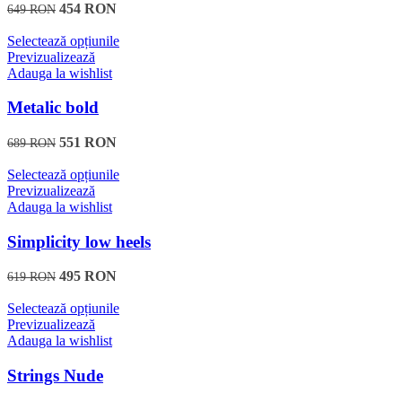
Opțiunile
454
RON
649
RON
pot
fi
Acest
Selectează opțiunile
alese
produs
Previzualizează
în
are
Adauga la wishlist
pagina
mai
produsului.
multe
Metalic bold
variații.
Opțiunile
551
RON
689
RON
pot
fi
Acest
Selectează opțiunile
alese
produs
Previzualizează
în
are
Adauga la wishlist
pagina
mai
produsului.
multe
Simplicity low heels
variații.
Opțiunile
495
RON
619
RON
pot
fi
Acest
Selectează opțiunile
alese
produs
Previzualizează
în
are
Adauga la wishlist
pagina
mai
produsului.
multe
Strings Nude
variații.