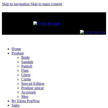
Skip to navigation
Skip to main content
Incălțăminte lucrată manual prin tehnici tradiționale
Comenzi telefonice:
0728 493 460
Comenzi telefonice:
0728 493 460
Home
Produse
Bride
Sandale
Pantofi
Flats
Ghete
Cizme
Special Edition
Produse unicat
Accesorii
Men
By Elena Pop
Nou
Sales