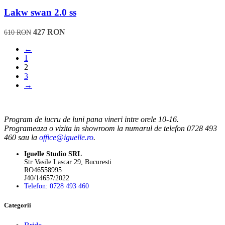
mai
multe
Lakw swan 2.0 ss
variații.
Opțiunile
427
RON
610
RON
pot
fi
←
alese
1
în
2
pagina
3
produsului.
→
Program de lucru de luni pana vineri intre orele 10-16.
Programeaza o vizita in showroom la numarul de telefon 0728 493
460 sau la
office@iguelle.ro
.
Iguelle Studio SRL
Str Vasile Lascar 29, Bucuresti
RO46558995
J40/14657/2022
Telefon: 0728 493 460
Categorii