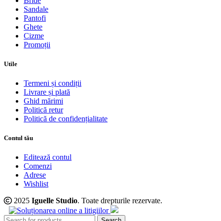
Bride
Sandale
Pantofi
Ghete
Cizme
Promoții
Utile
Termeni și condiții
Livrare și plată
Ghid mărimi
Politică retur
Politică de confidențialitate
Contul tău
Editează contul
Comenzi
Adrese
Wishlist
2025
Iguelle Studio
. Toate drepturile rezervate.
Search