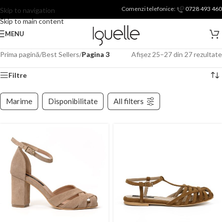
Comenzi telefonice:
0728 493 460
Skip to navigation
Skip to main content
MENU
Prima pagină
/
Best Sellers
/
Pagina 3
Afișez 25–27 din 27 rezultate
Filtre
Marime
Disponibilitate
All filters