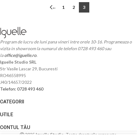
←
1
2
3
Program de lucru de luni pana vineri intre orele 10-16. Programeaza o
vizita in showroom la numarul de telefon 0728 493 460 sau
la
office@iguelle.ro
.
Iguelle Studio SRL
Str Vasile Lascar 29, Bucuresti
RO46558995
J40/14657/2022
Telefon: 0728 493 460
CATEGORII
UTILE
CONTUL TĂU
2025
Iguelle Studio
. Toate drepturile rezervate.