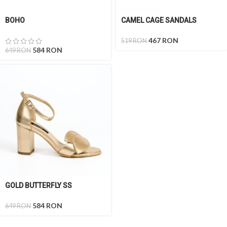
BOHO
CAMEL CAGE SANDALS
467
RON
519
RON
584
RON
649
RON
GOLD BUTTERFLY SS
584
RON
649
RON